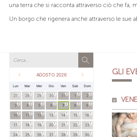
una terra che si racconta attraverso ciò che fa, 
Un borgo che rigenera anche attraverso le sue abi
GLI E
AGOSTO 2026
Lun
Mar
Mer
Gio
Ven
Sab
Dom
1
1
1
1
2
2
2
27
28
29
30
31
1
2
VENE
2
2
2
2
2
2
2
3
4
5
6
7
8
9
2
2
2
1
1
1
1
10
11
12
13
14
15
16
1
1
1
1
1
1
1
17
18
19
20
21
22
23
1
1
1
1
1
1
1
24
25
26
27
28
29
30